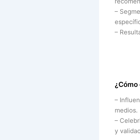
recomen
– Segmen
específi
– Result
¿Cómo e
– Influe
medios.
– Celebr
y valida