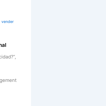
y vender
nal
cidad?”,
agement