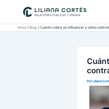
Ir
al
contenido
Inicio
Blog
Cuánto cobra un influencer y cómo contra
Cuánt
contr
Por
Liliana Co