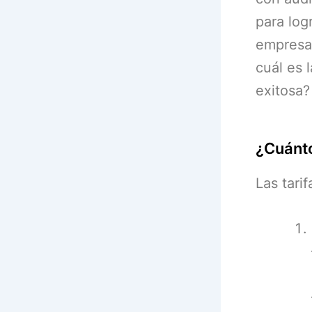
para log
empresas
cuál es 
exitosa?
¿Cuánto
Las tari