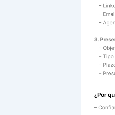
– Linked
– Email 
– Agenc
3. Prese
– Objet
– Tipo 
– Plazo
– Presu
¿Por qu
– Confia