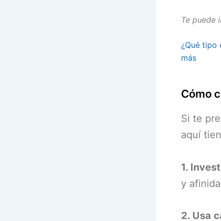
Te puede i
¿Qué tipo 
más
Cómo co
Si te pr
aquí tie
1. Inves
y afinid
2. Usa c