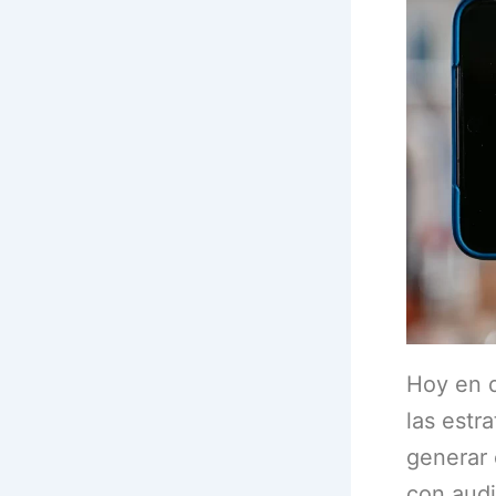
Hoy en d
las estr
generar 
con audi