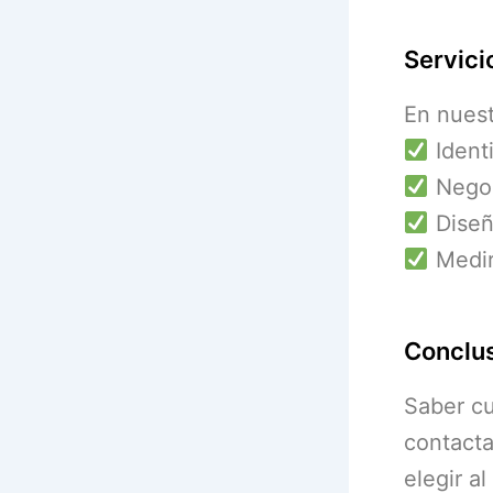
Servici
En nues
Identi
Negoci
Diseñ
Medir
Conclu
Saber cu
contacta
elegir a