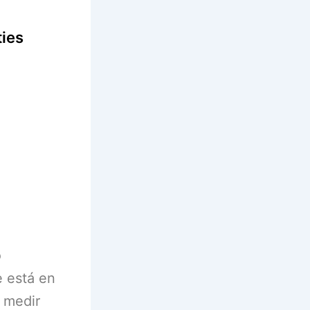
ties
o
e está en
y medir