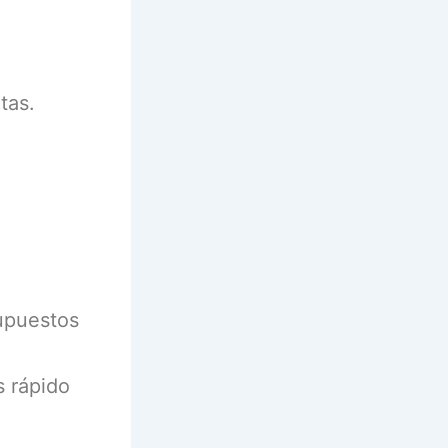
tas.
supuestos
s rápido