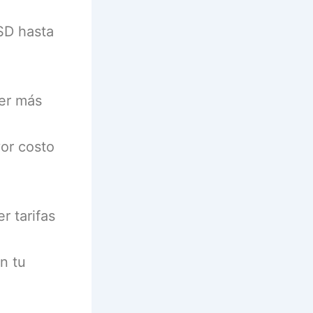
SD hasta
er más
or costo
r tarifas
n tu