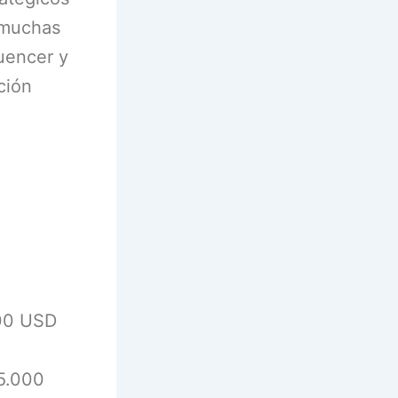
, muchas
uencer y
ción
500 USD
$5.000